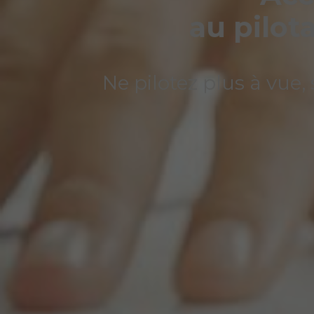
au pilot
Ne pilotez plus à vue