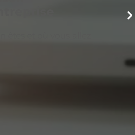
ntreprise
 êtes et où vous allez