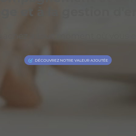
age et à la gestion d’e
, sachez à tout moment où vous en
DÉCOUVREZ NOTRE VALEUR AJOUTÉE