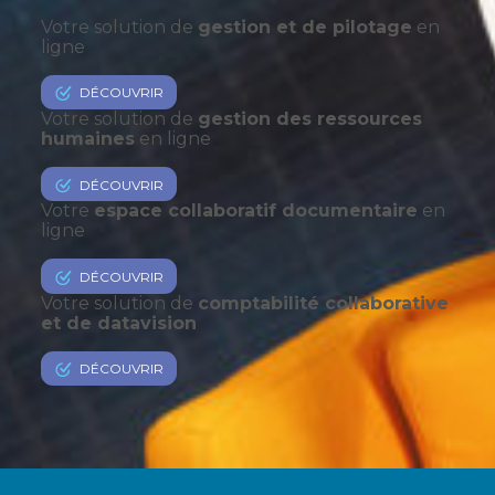
Votre solution de
gestion et de pilotage
en
ligne
DÉCOUVRIR
Votre solution de
gestion des ressources
humaines
en ligne
DÉCOUVRIR
Votre
espace collaboratif documentaire
en
ligne
DÉCOUVRIR
Votre solution de
comptabilité collaborative
et de datavision
DÉCOUVRIR