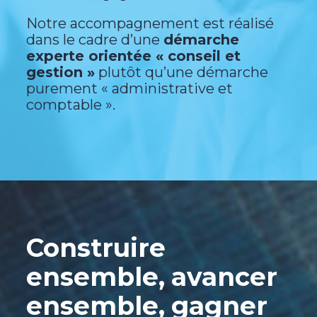
Notre accompagnement est réalisé
dans le cadre d’une
démarche
experte orientée « conseil et
gestion »
plutôt qu’une démarche
purement « administrative et
comptable ».
Construire
ensemble,
avancer
ensemble,
gagner