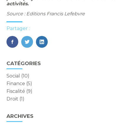
activités.
Source : Editions Francis Lefebvre
Partager :
FaceBook
Twitter
LinkedIn
Vie
CATÉGORIES
du
cabinet
Social
(10)
sidebar
Finance
(5)
Fiscalité
(9)
Droit
(1)
ARCHIVES