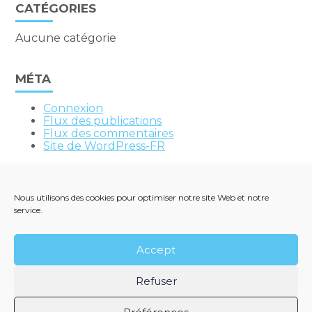
CATÉGORIES
Aucune catégorie
MÉTA
Connexion
Flux des publications
Flux des commentaires
Site de WordPress-FR
Nous utilisons des cookies pour optimiser notre site Web et notre
service.
Footer
QUI SOMMES-NOUS ?
Principale
VEILLE LÉGALE ET RÉGLEMENTAIRE
Accept
NOUS REJOINDRE
CONTACT
Refuser
Footer
PLAN DU SITE
MENTIONS LÉGALES