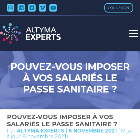
CONNEXION
Aller
au
contenu
POUVEZ-VOUS IMPOSER
À VOS SALARIÉS LE
PASSE SANITAIRE ?
POUVEZ-VOUS IMPOSER À VOS
SALARIÉS LE PASSE SANITAIRE ?
Par
ALTYMA EXPERTS
|
8 NOVEMBRE 2021
( Mise
à jour 8 novembre 2021)