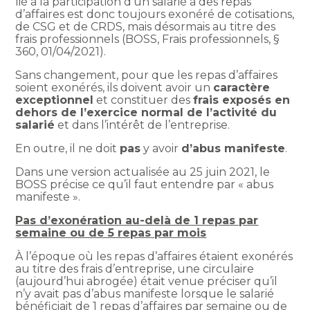
lié à la participation d’un salarié à des repas
d’affaires est donc toujours exonéré de cotisations,
de CSG et de CRDS, mais désormais au titre des
frais professionnels (BOSS, Frais professionnels, §
360, 01/04/2021).
Sans changement, pour que les repas d’affaires
soient exonérés, ils doivent avoir un
caractère
exceptionnel
et constituer des
frais exposés en
dehors de l’exercice normal de l’activité du
salarié
et dans l’intérêt de l’entreprise.
En outre, il ne doit
pas
y avoir
d’abus manifeste
.
Dans une version actualisée au 25 juin 2021, le
BOSS précise ce qu’il faut entendre par « abus
manifeste ».
Pas d’exonération au-delà de 1 repas par
semaine ou de 5 repas par mois
À l’époque où les repas d’affaires étaient exonérés
au titre des frais d’entreprise, une circulaire
(aujourd’hui abrogée) était venue préciser qu’il
n’y avait pas d’abus manifeste lorsque le salarié
bénéficiait de 1 repas d’affaires par semaine ou de