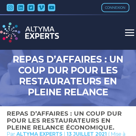
CONNEXION
Aller
au
contenu
REPAS D’AFFAIRES : UN
COUP DUR POUR LES
RESTAURATEURS EN
PLEINE RELANCE
ÉCONOMIQUE.
REPAS D’AFFAIRES : UN COUP DUR
POUR LES RESTAURATEURS EN
PLEINE RELANCE ÉCONOMIQUE.
Par
ALTYMA EXPERTS
|
13 JUILLET 2021
( Mise à