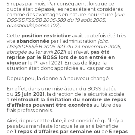
5 repas par mois. Par conséquent, lorsque ce
quota était dépassé, les repas étaient considérés
comme des avantages en nature nourriture (
circ.
DSS/SDFSS/5B 2005-389 du 19 août 2005,
question/réponse 102
).
Cette
position restrictive
avait toutefois été très
vite
abandonnée
par l’administration
(circ.
DSS/SDFSS/5B 2005-523 du 24 novembre 2005,
abrogée au 1er avril 2021
) et n’avait
pas été
reprise par le BOSS lors de son entrée en
er
vigueur
le 1
avril 2021. En cas de litige, la
situation était donc appréciée au cas par cas.
Depuis peu, la donne a à nouveau changé.
En effet, dans une mise à jour du BOSS datée
du
25 juin 2021
, la direction de la sécurité sociale
a
réintroduit la limitation du nombre de repas
d’affaires pouvant être exonérés
au titre des
frais professionnels.
Ainsi, depuis cette date, il est considéré qu’il n’y a
pas abus manifeste lorsque le salarié bénéficie
de
1 repas d’affaires par semaine ou
de
5 repas