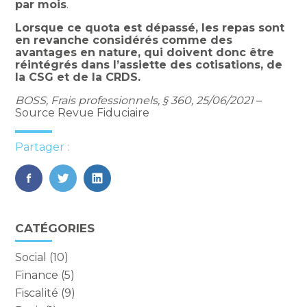
par mois
.
Lorsque ce quota est dépassé, les repas sont
en revanche considérés comme des
avantages en nature, qui doivent donc être
réintégrés dans l’assiette des cotisations, de
la CSG et de la CRDS.
BOSS, Frais professionnels, § 360, 25/06/2021
–
Source Revue Fiduciaire
Partager :
FaceBook
Twitter
LinkedIn
Vie
CATÉGORIES
du
cabinet
Social
(10)
sidebar
Finance
(5)
Fiscalité
(9)